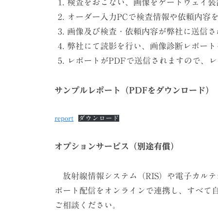
検査をおこない、画像をゲートウェイ装
オーダー入力PCで検査情報や依頼内容
ー
画像及び検査・依頼内容が弊社に送信さ
ク
弊社にて読影を行い、画像診断レポート
レポートがPDFで送信されますので、
フ
ロ
サンプルレポート（PDFをダウンロード）
ー
report
ダウンロード
2023
オプションサービス（別途有償）
年
5
放射線情報システム（RIS）や電子カル
月
ポート配信をオンラインで連携し、すべて
24
ご相談ください。
日