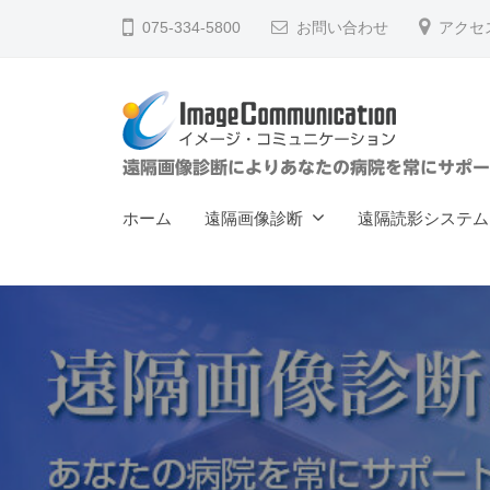
ー
コ
075-334-5800
お問い合わせ
アクセ
ジ
ン
・
テ
コ
ン
ミ
ツ
ュ
イ
遠隔画像診断によりあなたの病院を常にサポー
へ
ニ
メ
ス
ケ
ホーム
遠隔画像診断
遠隔読影システム
ー
キ
ー
ジ
ッ
シ
ョ
プ
・
ン
コ
（
ミ
株
ュ
）
ニ