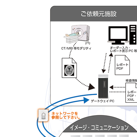
by
it-
admin