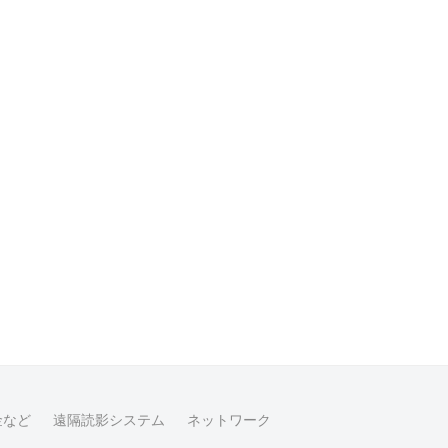
金など
遠隔読影システム
ネットワーク