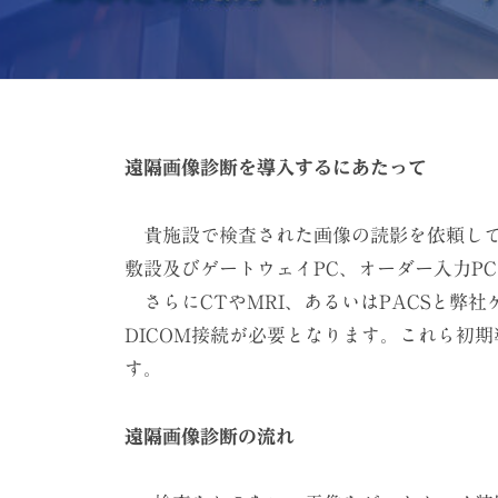
ケ
ー
シ
ョ
ン
遠隔画像診断を導入するにあたって
遠
（
株
隔
貴施設で検査された画像の読影を依頼して
）
敷設及びゲートウェイPC、オーダー入力P
画
さらにCTやMRI、あるいはPACSと弊
像
DICOM接続が必要となります。これら初
す。
診
断
遠隔画像診断の流れ
ワ