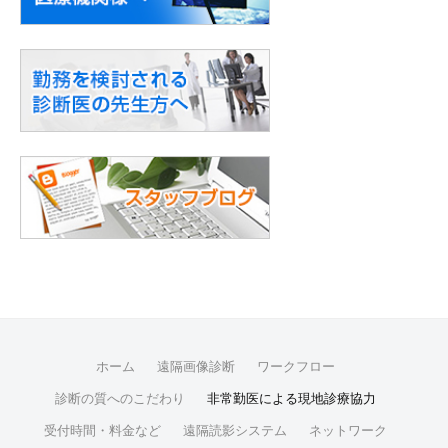
5
月
23
日
by
it-
admin
ホーム
遠隔画像診断
ワークフロー
診断の質へのこだわり
非常勤医による現地診療協力
受付時間・料金など
遠隔読影システム
ネットワーク