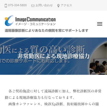
イ
ュ
コ
ー
075-334-5800
お問い合わせ
アクセス
メ
ン
ー
テ
ジ
ン
・
メ
ツ
コ
ニ
イ
遠隔画像診断によりあなたの病院を常にサポートします
ュ
ミ
へ
メ
ー
ュ
ス
ー
ニ
キ
ジ
ケ
ッ
非常勤医による現地診療協力
・
ー
プ
シ
コ
ョ
ミ
ン
ュ
（
ニ
株
ケ
非
各ご契約施設に対して遠隔診断に加え、弊社診断医の非常
）
ー
勤による現地診療協力も行なっております。
常
シ
画像カンファレンス、検診Xp診断、放射線技師からの撮