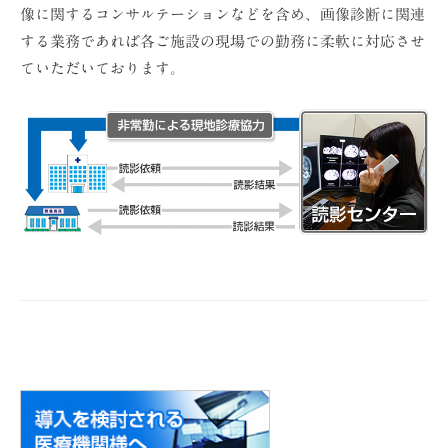
勤
ョ
像に関するコンサルテーションなどを含め、画像診断に関連
医
ン
する業務であれば各ご施設の現場での勤務に柔軟に対応させ
（
ていただいております。
に
株
よ
）
る
現
地
診
療
協
力
2023
年