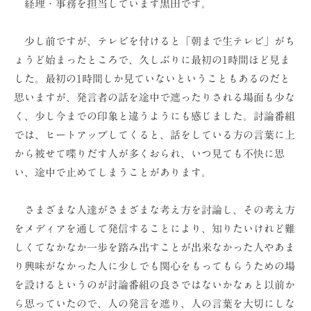
経理・事務を担当しています黒田です。
ョ
ン
少し前ですが、テレビを付けると「朝まで生テレビ」がち
（
ょうど始まったところで、久しぶりに最初の1時間ほど見ま
株
した。最初の1時間しか見ていないということもあるのだと
）
思いますが、発言者の話を途中で遮ったりされる場面も少な
く、少し今までの印象と違うようにも感じました。討論番組
では、ヒートアップしてくると、話をしている方の言葉に上
から被せて喋りだす人が多くおられ、いつ見ても不快に思
い、途中で止めてしまうことがあります。
さまざまな人達がさまざまな考え方を討論し、その考え方
をメディアを通して発信することにより、知りたいけれど難
しくてなかなか一歩を踏み出すことが出来なかった人やあま
り興味がなかった人に少しでも関心をもってもらうための場
を設けるというのが討論番組の良さではないかなぁと以前か
ら思っていたので、人の発言を遮り、人の言葉を大切にしな