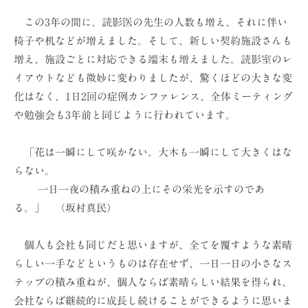
この3年の間に、読影医の先生の人数も増え、それに伴い
椅子や机などが増えました。そして、新しい契約施設さんも
増え、施設ごとに対応できる端末も増えました。読影室のレ
イアウトなども微妙に変わりましたが、驚くほどの大きな変
化はなく、1日2回の症例カンファレンス、全体ミーティング
や勉強会も3年前と同じように行われています。
「花は一瞬にして咲かない。大木も一瞬にして大きくはな
らない。
一日一夜の積み重ねの上にその栄光を示すのであ
る。」 （坂村真民）
個人も会社も同じだと思いますが、全てを覆すような素晴
らしい一手などというものは存在せず、一日一日の小さなス
テップの積み重ねが、個人ならば素晴らしい結果を得られ、
会社ならば継続的に成長し続けることができるように思いま