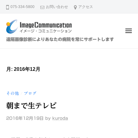
イ
ュ
コ
ー
075-334-5800
お問い合わせ
アクセス
メ
ン
ー
テ
ジ
ン
・
メ
ツ
コ
ニ
イ
遠隔画像診断によりあなたの病院を常にサポートします
ュ
ミ
へ
メ
ー
ュ
ス
ー
ニ
キ
ジ
ケ
月:
2016年12月
ッ
・
ー
プ
シ
コ
ョ
ミ
その他
ブログ
/
ン
ュ
（
朝まで生テレビ
ニ
株
ケ
）
2016年12月19日
by
kuroda
ー
シ