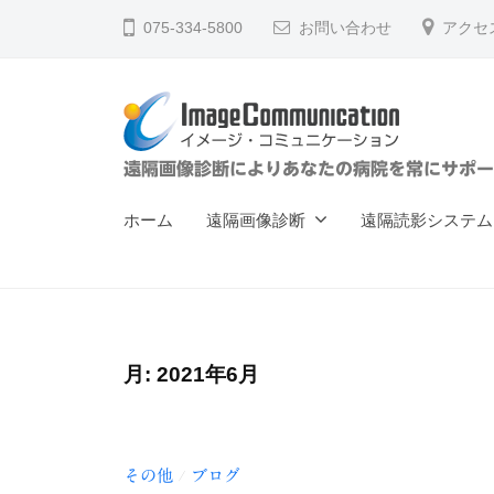
ー
コ
075-334-5800
お問い合わせ
アクセ
ジ
ン
・
テ
コ
ン
ミ
ツ
ュ
イ
遠隔画像診断によりあなたの病院を常にサポー
へ
ニ
メ
ス
ケ
ホーム
遠隔画像診断
遠隔読影システム
ー
キ
ー
ジ
ッ
シ
ョ
プ
・
ン
コ
（
月:
2021年6月
ミ
株
ュ
）
ニ
その他
ブログ
/