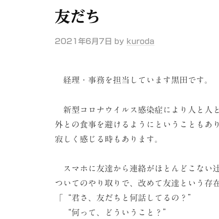
ケ
友だち
ー
シ
2021年6月7日
by
kuroda
ョ
ン
経理・事務を担当しています黒田です。
（
株
新型コロナウイルス感染症により人と人と
）
外との食事を避けるようにということもあ
寂しく感じる時もあります。
スマホに友達から連絡がほとんどこない辻
ついてのやり取りで、改めて友達という存
「“君さ、友だちと何話してるの？”
“何って、どういうこと？”