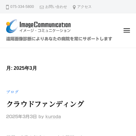
イ
ュ
コ
ー
075-334-5800
お問い合わせ
アクセス
メ
ン
ー
テ
ジ
ン
・
メ
ツ
コ
ニ
イ
遠隔画像診断によりあなたの病院を常にサポートします
ュ
ミ
へ
メ
ー
ュ
ス
ー
ニ
キ
ジ
ケ
月:
2025年3月
ッ
・
ー
プ
シ
コ
ョ
ミ
ブログ
ン
ュ
（
クラウドファンディング
ニ
株
ケ
）
2025年3月3日
by
kuroda
ー
シ