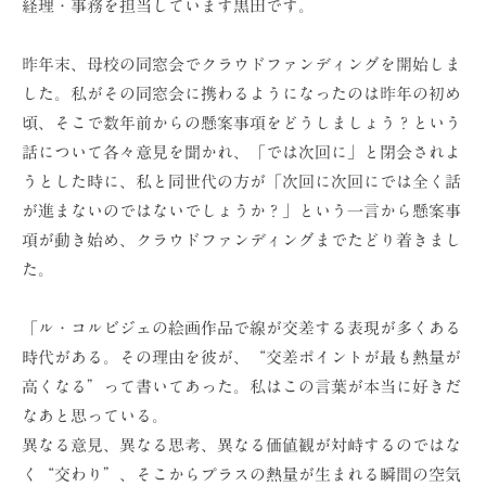
経理・事務を担当しています黒田です。
ョ
ン
昨年末、母校の同窓会でクラウドファンディングを開始しま
（
した。私がその同窓会に携わるようになったのは昨年の初め
株
頃、そこで数年前からの懸案事項をどうしましょう？という
）
話について各々意見を聞かれ、「では次回に」と閉会されよ
うとした時に、私と同世代の方が「次回に次回にでは全く話
が進まないのではないでしょうか？」という一言から懸案事
項が動き始め、クラウドファンディングまでたどり着きまし
た。
「ル・コルビジェの絵画作品で線が交差する表現が多くある
時代がある。その理由を彼が、“交差ポイントが最も熱量が
高くなる”って書いてあった。私はこの言葉が本当に好きだ
なあと思っている。
異なる意見、異なる思考、異なる価値観が対峙するのではな
く“交わり”、そこからプラスの熱量が生まれる瞬間の空気