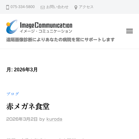
イ
ュ
コ
ー
075-334-5800
お問い合わせ
アクセス
メ
ン
ー
テ
ジ
ン
・
メ
ツ
コ
ニ
イ
遠隔画像診断によりあなたの病院を常にサポートします
ュ
ミ
へ
メ
ー
ュ
ス
ー
ニ
キ
ジ
ケ
月:
2026年3月
ッ
・
ー
プ
シ
コ
ョ
ミ
ブログ
ン
ュ
（
赤メガネ食堂
ニ
株
ケ
）
2026年3月2日
by
kuroda
ー
シ