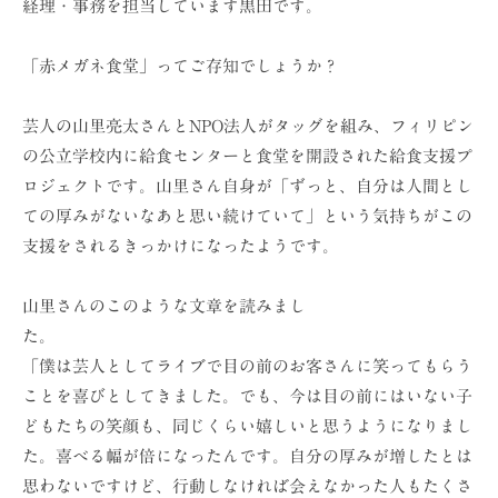
経理・事務を担当しています黒田です。
ョ
ン
「赤メガネ食堂」ってご存知でしょうか？
（
株
芸人の山里亮太さんとNPO法人がタッグを組み、フィリピン
）
の公立学校内に給食センターと食堂を開設された給食支援プ
ロジェクトです。山里さん自身が「ずっと、自分は人間とし
ての厚みがないなあと思い続けていて」という気持ちがこの
支援をされるきっかけになったようです。
山里さんのこのような文章を読みまし
た。
「僕は芸人としてライブで目の前のお客さんに笑ってもらう
ことを喜びとしてきました。でも、今は目の前にはいない子
どもたちの笑顔も、同じくらい嬉しいと思うようになりまし
た。喜べる幅が倍になったんです。自分の厚みが増したとは
思わないですけど、行動しなければ会えなかった人もたくさ