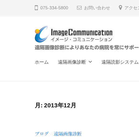
ー
コ
075-334-5800
お問い合わせ
アクセ
ジ
ン
・
テ
コ
ン
ミ
ツ
ュ
イ
遠隔画像診断によりあなたの病院を常にサポー
へ
ニ
メ
ス
ケ
ホーム
遠隔画像診断
遠隔読影システム
ー
キ
ー
ジ
ッ
シ
ョ
プ
・
ン
コ
（
月:
2013年12月
ミ
株
ュ
）
ニ
ブログ
遠隔画像診断
/