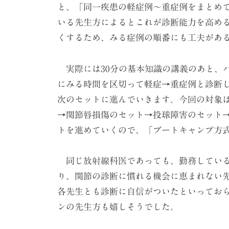
と、「同一疾患の軽症例～重症例をまとめ
いる先生方によるとこれが診断能力を高め
くするため、みる症例の順番にも工夫があ
実際には30分の基本知識の講義のあと、
にみる時間を区切って軽症→重症例と診断
次のセットに進んでいきます。今回の対象
→関節唇損傷のセット→投球障害のセット
トを進めていくので、「ブートキャンプ方
同じ放射線科医であっても、勤務している
り、関節の診断に慣れる機会に恵まれない
各先生とも診断に自信がついたといってお
ンの先生方も嬉しそうでした。