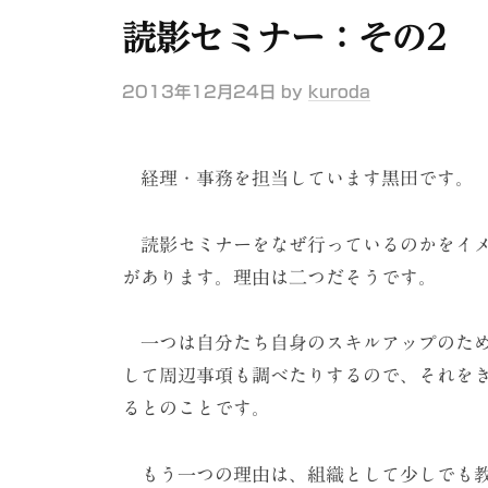
ケ
読影セミナー：その2
ー
シ
2013年12月24日
by
kuroda
ョ
ン
経理・事務を担当しています黒田です。
（
株
読影セミナーをなぜ行っているのかをイメ
）
があります。理由は二つだそうです。
一つは自分たち自身のスキルアップのため
して周辺事項も調べたりするので、それを
るとのことです。
もう一つの理由は、組織として少しでも教