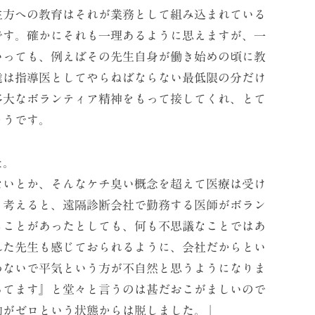
生方への教育はそれが業務として組み込まれている
です。確かにそれも一理あるように思えますが、一
いっても、例えばその先生自身が働き始めの頃に教
達は指導医としてやらねばならない最低限の分だけ
多大なボランティア精神をもって接してくれ、とて
そうです。
た。
ないとか、そんなケチ臭い概念を超えて医療は受け
う考えると、遠隔診断会社で勤務する医師がボラン
ることがあったとしても、何も不思議なことではあ
れた先生も感じておられるように、会社だからとい
わないで平気という方が不自然と思うようになりま
ってます』と堂々と言うのは甚だおこがましいので
動がゼロという状態からは脱しました。」