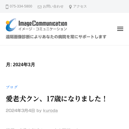
イ
ュ
コ
ー
075-334-5800
お問い合わせ
アクセス
メ
ン
ー
テ
ジ
ン
・
メ
ツ
コ
ニ
イ
遠隔画像診断によりあなたの病院を常にサポートします
ュ
ミ
へ
メ
ー
ュ
ス
ー
ニ
キ
ジ
ケ
月:
2024年3月
ッ
・
ー
プ
シ
コ
ョ
ミ
ブログ
ン
ュ
（
愛老犬クン、17歳になりました！
ニ
株
ケ
）
2024年3月4日
by
kuroda
ー
シ