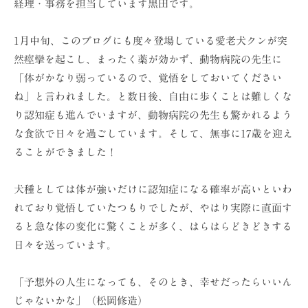
経理・事務を担当しています黒田です。
ョ
ン
1月中旬、このブログにも度々登場している愛老犬クンが突
（
然痙攣を起こし、まったく薬が効かず、動物病院の先生に
株
「体がかなり弱っているので、覚悟をしておいてください
）
ね」と言われました。と数日後、自由に歩くことは難しくな
り認知症も進んでいますが、動物病院の先生も驚かれるよう
な食欲で日々を過ごしています。そして、無事に17歳を迎え
ることができました！
犬種としては体が強いだけに認知症になる確率が高いといわ
れており覚悟していたつもりでしたが、やはり実際に直面す
ると急な体の変化に驚くことが多く、はらはらどきどきする
日々を送っています。
「予想外の人生になっても、そのとき、幸せだったらいいん
じゃないかな」（松岡修造）