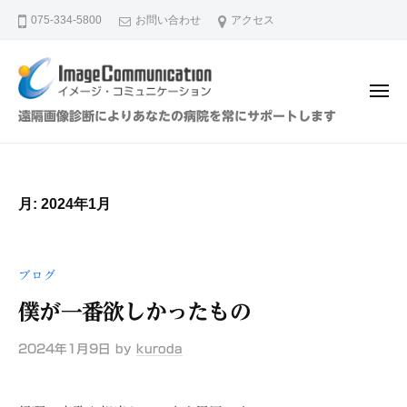
イ
ュ
コ
ー
075-334-5800
お問い合わせ
アクセス
メ
ン
ー
テ
ジ
ン
・
メ
ツ
コ
ニ
イ
遠隔画像診断によりあなたの病院を常にサポートします
ュ
ミ
へ
メ
ー
ュ
ス
ー
ニ
キ
ジ
ケ
月:
2024年1月
ッ
・
ー
プ
シ
コ
ョ
ミ
ブログ
ン
ュ
（
僕が一番欲しかったもの
ニ
株
ケ
）
2024年1月9日
by
kuroda
ー
シ