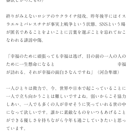
番欲しかったもの）
終りがみえないロシアのウクライナ侵攻、昨年後半にはイス
ラエルとパレスチナが事実上戦争という状態、SNSという場
が匿名であることをよいことに言葉を選ぶことを忘れておこ
なわれる誹謗中傷。
「幸福のために頑張っても幸福は逃げ、目の前の一人の人の
ために一生懸命になると 幸福
が訪れる。それが幸福の面白さなんですね」（河合隼雄）
一人ひとりは微力で、今、世界や日本で起こっていることに
一人で立ち向かうことは難しいですよね。弱いからこそ協力
しあい、一人でも多くの人が幸せそうに笑っていれる世の中
になって欲しいです。誰かに素敵なものをいつもあげること
ができる優しさを持ちながら今年も過ごしていきたいと思っ
ています。