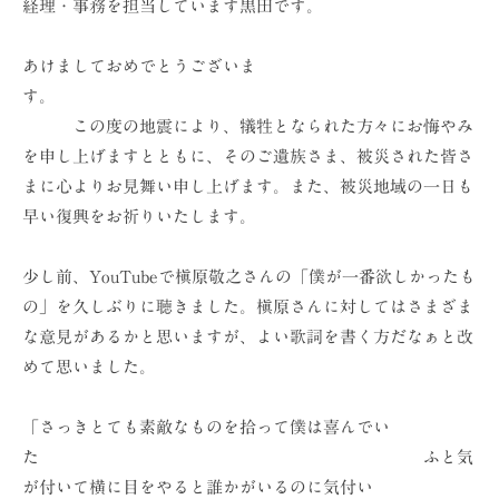
経理・事務を担当しています黒田です。
ョ
ン
あけましておめでとうございま
（
す。
株
この度の地震により、犠牲となられた方々にお悔やみ
）
を申し上げますとともに、そのご遺族さま、被災された皆さ
まに心よりお見舞い申し上げます。また、被災地域の一日も
早い復興をお祈りいたします。
少し前、YouTubeで槇原敬之さんの「僕が一番欲しかったも
の」を久しぶりに聴きました。槇原さんに対してはさまざま
な意見があるかと思いますが、よい歌詞を書く方だなぁと改
めて思いました。
「さっきとても素敵なものを拾って僕は喜んでい
た ふと気
が付いて横に目をやると誰かがいるのに気付い