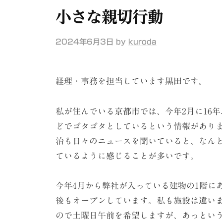
ケ
小さな親切行動
ー
シ
2024年6月3日
by
kuroda
ョ
ン
経理・事務を担当しています黒田です。
（
株
私が住んでいる京都市では、今年2月に16
）
どでゴタゴタとしているという情報があり
治も日々のニュースを聞いていると、なん
ているように感じることが多いです。
今年4月から弊社が入っている建物の1階に
後もオープンしています。私も施設は違い
ので土曜日午前を希望しますが、あっとい