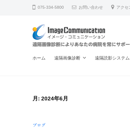
ー
コ
075-334-5800
お問い合わせ
アクセ
ジ
ン
・
テ
コ
ン
ミ
ツ
ュ
イ
遠隔画像診断によりあなたの病院を常にサポー
へ
ニ
メ
ス
ケ
ホーム
遠隔画像診断
遠隔読影システム
ー
キ
ー
ジ
ッ
シ
ョ
プ
・
ン
コ
（
月:
2024年6月
ミ
株
ュ
）
ニ
ブログ