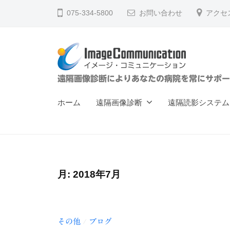
ー
コ
075-334-5800
お問い合わせ
アクセ
ジ
ン
・
テ
コ
ン
ミ
ツ
ュ
イ
遠隔画像診断によりあなたの病院を常にサポー
へ
ニ
メ
ス
ケ
ホーム
遠隔画像診断
遠隔読影システム
ー
キ
ー
ジ
ッ
シ
ョ
プ
・
ン
コ
（
月:
2018年7月
ミ
株
ュ
）
ニ
その他
ブログ
/