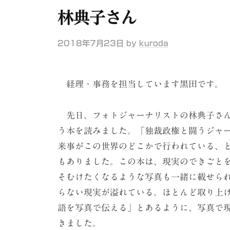
ケ
林典子さん
ー
シ
2018年7月23日
by
kuroda
ョ
ン
経理・事務を担当しています黒田です。
（
株
先日、フォトジャーナリストの林典子さん
）
う本を読みました。「独裁政権と闘うジャ
来事がこの世界のどこかで行われている、
もありました。この本は、現実のできごと
そむけたくなるような写真も一緒に載せら
らない現実が溢れている。ほとんど取り上
語を写真で伝える」とあるように、写真で
きました。