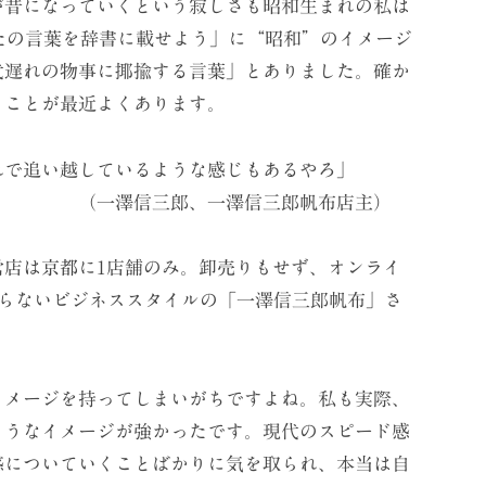
が昔になっていくという寂しさも昭和生まれの私は
なたの言葉を辞書に載せよう」に“昭和”のイメージ
代遅れの物事に揶揄する言葉」とありました。確か
くことが最近よくあります。
で追い越しているような感じもあるやろ」
澤信三郎帆布店主）
店は京都に1店舗のみ。卸売りもせず、オンライ
わらないビジネススタイルの「一澤信三郎帆布」さ
メージを持ってしまいがちですよね。私も実際、
ようなイメージが強かったです。現代のスピード感
感についていくことばかりに気を取られ、本当は自