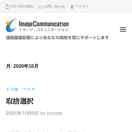
イ
ュ
コ
ー
075-334-5800
お問い合わせ
アクセス
メ
ン
ー
テ
ジ
ン
・
メ
ツ
コ
ニ
イ
遠隔画像診断によりあなたの病院を常にサポートします
ュ
ミ
へ
メ
ー
ュ
ス
ー
ニ
キ
ジ
ケ
月:
2020年10月
ッ
・
ー
プ
シ
コ
ョ
ミ
その他
ブログ
/
ン
ュ
（
取捨選択
ニ
株
ケ
）
2020年10月5日
by
kuroda
ー
シ