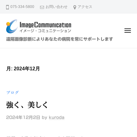
イ
ュ
コ
ー
075-334-5800
お問い合わせ
アクセス
メ
ン
ー
テ
ジ
ン
・
メ
ツ
コ
ニ
イ
遠隔画像診断によりあなたの病院を常にサポートします
ュ
ミ
へ
メ
ー
ュ
ス
ー
ニ
キ
ジ
ケ
月:
2024年12月
ッ
・
ー
プ
シ
コ
ョ
ミ
ブログ
ン
ュ
（
強く、美しく
ニ
株
ケ
）
2024年12月2日
by
kuroda
ー
シ