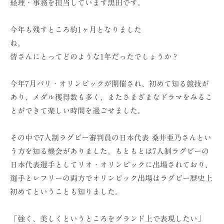
経理・事務を担当しています黒田です。
ョ
ン
今年も残すところ約1ヶ月となりました
（
ね。
株
皆さんにとってどのような1年だったでしょうか？
）
今年7月パリ・オリンピックが開催され、初めて知る競技が
あり、メダル獲得数も多く、またさまざまなドラマをみるこ
とができて楽しい時間を過ごせました。
その中で7人制ラグビー審判員の日本代表 桑井亜乃さんとい
う方を知る機会がありました。もともとは7人制ラグビーの
日本代表選手としてリオ・オリンピックに出場されており、
選手とレフリーの両方でオリンピック出場はラグビー歴史上
初めてということも知りました。
「強く、美しくというところをグランド上で表現したい」