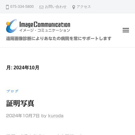
イ
ュ
コ
ー
075-334-5800
お問い合わせ
アクセス
メ
ン
ー
テ
ジ
ン
・
メ
ツ
コ
ニ
イ
遠隔画像診断によりあなたの病院を常にサポートします
ュ
ミ
へ
メ
ー
ュ
ス
ー
ニ
キ
ジ
ケ
月:
2024年10月
ッ
・
ー
プ
シ
コ
ョ
ミ
ブログ
ン
ュ
（
証明写真
ニ
株
ケ
）
2024年10月7日
by
kuroda
ー
シ