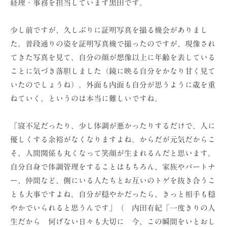
経理・事務を担当しています黒田です。
ョ
ン
少し前ですが、久しぶりに証明写真を撮る機会がありまし
（
た。普段通りの姿を証明写真機で撮ったのですが、現像され
株
てきた写真を見て、自分の顔が想像以上に年齢を表している
）
ことに気づき落胆しました（鏡に映る自分をかなり甘く見て
いたのでしょうね）。外面も内面も自分が思うように歳を重
ねていく、というのは本当に難しいですね。
「寝不足だったり、少し体調が悪かったりするだけで、人に
優しくする余裕がなくなりますよね。からだが元気だからこ
そ、人間関係も丸くなって笑顔が生まれるんだと思います。
自分自身で体調管理をすることはもちろん、家族やパートナ
ー、仲間など、側にいる人たちとお互いのトゲを抜き合うこ
とも大事ですよね。自分が穏やかだったら、きっと相手も穏
やかでいられると思うんです」（ 内田有紀「一度きりの人
生だから 何げない日々も大切に 今、この瞬間をいとおし