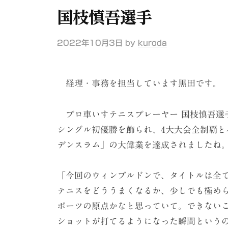
ケ
国枝慎吾選手
ー
シ
2022年10月3日
by
kuroda
ョ
ン
経理・事務を担当しています黒田です。
（
株
プロ車いすテニスプレーヤー 国枝慎吾選
）
シングル初優勝を飾られ、4大大会全制覇
デンスラム」の大偉業を達成されましたね
「今回のウィンブルドンで、タイトルは全
テニスをどううまくなるか、少しでも極め
ポーツの原点かなと思っていて。できない
ショットが打てるようになった瞬間という