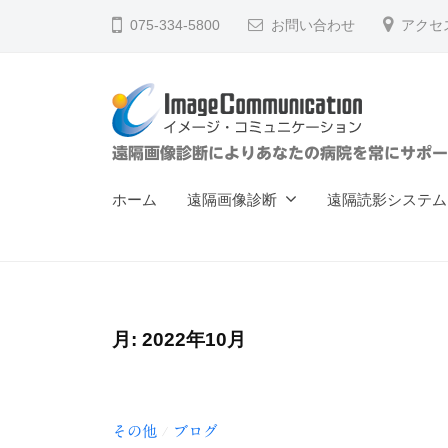
ー
コ
075-334-5800
お問い合わせ
アクセ
ジ
ン
・
テ
コ
ン
ミ
ツ
ュ
イ
遠隔画像診断によりあなたの病院を常にサポー
へ
ニ
メ
ス
ケ
ホーム
遠隔画像診断
遠隔読影システム
ー
キ
ー
ジ
ッ
シ
ョ
プ
・
ン
コ
（
月:
2022年10月
ミ
株
ュ
）
ニ
その他
ブログ
/