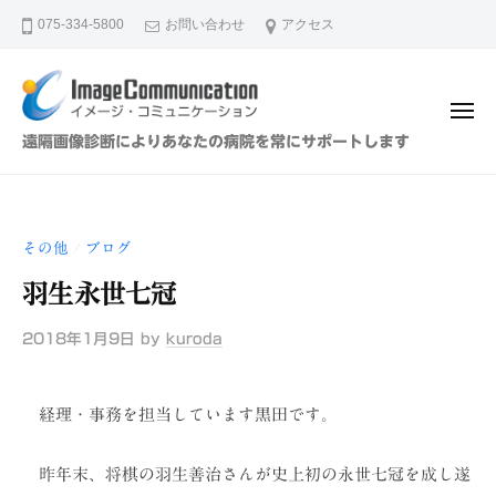
イ
ュ
コ
ー
075-334-5800
お問い合わせ
アクセス
メ
ン
ー
テ
ジ
ン
・
メ
ツ
コ
ニ
イ
遠隔画像診断によりあなたの病院を常にサポートします
ュ
ミ
へ
メ
ー
ュ
ス
ー
ニ
キ
ジ
ケ
その他
ブログ
/
ッ
・
ー
プ
羽生永世七冠
シ
コ
ョ
ミ
2018年1月9日
by
kuroda
ン
ュ
（
ニ
株
経理・事務を担当しています黒田です。
ケ
）
ー
昨年末、将棋の羽生善治さんが史上初の永世七冠を成し遂
シ