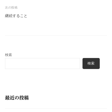
ビ
次の投稿
ゲ
継続すること
ー
シ
ョ
ン
検索
検索
最近の投稿