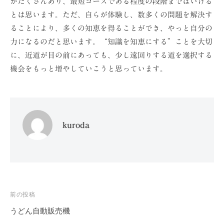
がたくさんあり、最短コースである程度の段階まではいける
とは思います。ただ、自らが体験し、数多くの問題を解決す
ることにより、多くの知恵を得ることができ、やっと自分の
力になるのだと思います。“知識を知恵にする”ことを大切
に、近道が目の前にあっても、少し遠回りする道を選択する
機会をもっと増やしていこうと思っています。
kuroda
投
前の投稿
稿
うどん自動販売機
ナ