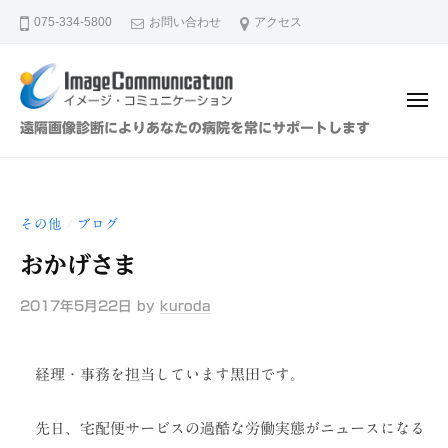
イ
ュ
コ
ー
075-334-5800
お問い合わせ
アクセス
メ
ン
ー
テ
ジ
ン
・
メ
ツ
コ
ニ
イ
遠隔画像診断によりあなたの病院を常にサポートします
ュ
ミ
へ
メ
ー
ュ
ス
ー
ニ
キ
ジ
ケ
その他
ブログ
/
ッ
・
ー
プ
おかげさま
シ
コ
ョ
ミ
2017年5月22日
by
kuroda
ン
ュ
（
ニ
株
経理・事務を担当しています黒田です。
ケ
）
ー
先日、宅配便サービスの過酷な労働実態がニュースになる
シ