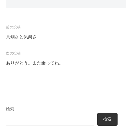
投
前の投稿
稿
真剣さと気楽さ
ナ
ビ
次の投稿
ゲ
ありがとう。また乗ってね。
ー
シ
ョ
ン
検索
検索