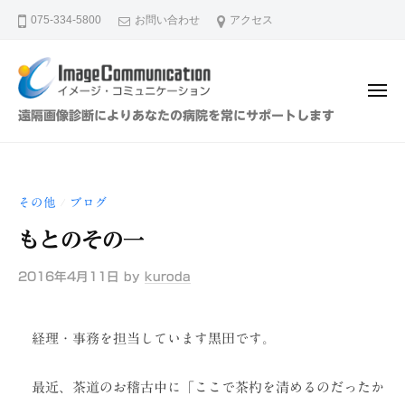
イ
ュ
コ
ー
075-334-5800
お問い合わせ
アクセス
メ
ン
ー
テ
ジ
ン
・
メ
ツ
コ
ニ
イ
遠隔画像診断によりあなたの病院を常にサポートします
ュ
ミ
へ
メ
ー
ュ
ス
ー
ニ
キ
ジ
ケ
その他
ブログ
/
ッ
・
ー
プ
もとのその一
シ
コ
ョ
ミ
2016年4月11日
by
kuroda
ン
ュ
（
ニ
株
経理・事務を担当しています黒田です。
ケ
）
ー
最近、茶道のお稽古中に「ここで茶杓を清めるのだったか
シ