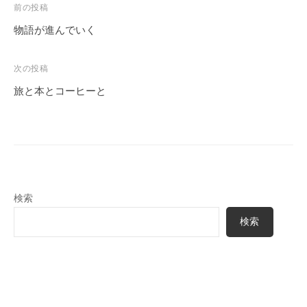
投
前の投稿
稿
物語が進んでいく
ナ
ビ
次の投稿
ゲ
旅と本とコーヒーと
ー
シ
ョ
ン
検索
検索