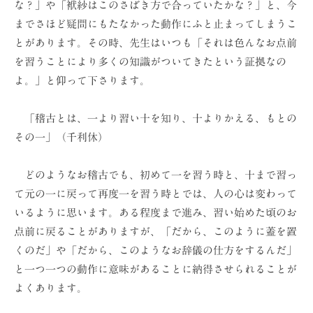
な？」や「袱紗はこのさばき方で合っていたかな？」と、今
ョ
までさほど疑問にもたなかった動作にふと止まってしまうこ
ン
とがあります。その時、先生はいつも「それは色んなお点前
（
を習うことにより多くの知識がついてきたという証拠なの
株
よ。」と仰って下さります。
）
「稽古とは、一より習い十を知り、十よりかえる、もとの
その一」（千利休）
どのようなお稽古でも、初めて一を習う時と、十まで習っ
て元の一に戻って再度一を習う時とでは、人の心は変わって
いるように思います。ある程度まで進み、習い始めた頃のお
点前に戻ることがありますが、「だから、このように蓋を置
くのだ」や「だから、このようなお辞儀の仕方をするんだ」
と一つ一つの動作に意味があることに納得させられることが
よくあります。