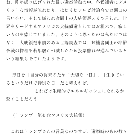
ね。昨年繰り広げられた長い選挙活動の中、各候補者にデメ
ョ
リットな情報が流れたり、はたまたテレビ討論会では悪口の
ン
言い合い、そして嫌われ者同士の大統領選とまで言われ、世
（
界をリードするアメリカの大統領選としてはお粗末で、寂し
株
いものを感じていました。そのように思ったのは私だけでは
）
なく、大統領選事前のある世論調査では、候補者同士の非難
合戦の様相を若年層が幻滅したため投票離れが進んでいると
いう結果もでていたようです。
毎日を「自分の将来のために大切な一日」、「生きてい
るというだけで特別な日」だと考えれば、
どれだけ生産的でエネルギッシュになれるか
驚くことだろう
（トランプ 第45代アメリカ大統領）
これはトランプさんの言葉なのですが、選挙時のあの数々