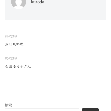
kuroda
投
前の投稿
稿
おせち料理
ナ
ビ
次の投稿
ゲ
石田ゆり子さん
ー
シ
ョ
ン
検索