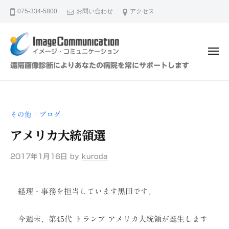
イ
ュ
コ
ー
075-334-5800
お問い合わせ
アクセス
メ
ン
ー
テ
ジ
ン
・
メ
ツ
コ
ニ
イ
遠隔画像診断によりあなたの病院を常にサポートします
ュ
ミ
へ
メ
ー
ュ
ス
ー
ニ
キ
ジ
ケ
その他
ブログ
/
ッ
・
ー
プ
アメリカ大統領選
シ
コ
ョ
ミ
2017年1月16日
by
kuroda
ン
ュ
（
ニ
株
経理・事務を担当しています黒田です。
ケ
）
ー
今週末、第45代 トランプ アメリカ大統領が誕生します
シ