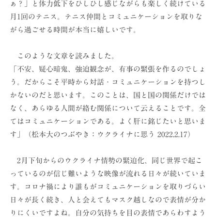
ぁ？」と体力低下をひしひし感じながらも楽しく続けている
ョ
月1回のテニス。テニス仲間とコミュニケーションを取りな
ン
がら過ごせる時間が本当に嬉しいです。
（
株
このような文章を読みました。
）
「不安、疑心暗鬼、強迫観念が、有事の緊張を作るのでしょ
う。だからこそ平時から対話・コミュニケーションを持つし
かないのだと思います。このことは、国と国の関係だけでは
なく、あらゆる人間が絡む関係について云えることです。全
てはコミュニケーションである。よく肝に銘じたいと思いま
す」（松本大のつぶやき：ウクライナに思う 2022.2.17）
2月下旬からのウクライナ情勢の緊迫化、同じ世界で起こ
っているのが信じ難いような映像が流れる日々が続いていま
す。コロナ禍により誰もがコミュニケーションを取りづらい
日々が長く続き、人と会えてもマスク越しなので表情が分か
りにくいですよね。自分の気持ちを目の表情であらわすよう