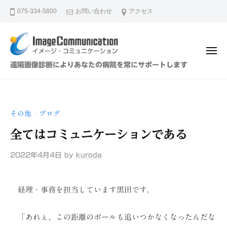
イ
ュ
コ
ー
075-334-5800
お問い合わせ
アクセス
メ
ン
ー
テ
ジ
ン
・
メ
ツ
コ
ニ
イ
遠隔画像診断によりあなたの病院を常にサポートします
ュ
ミ
へ
メ
ー
ュ
ス
ー
ニ
キ
ジ
ケ
その他
ブログ
/
ッ
・
ー
プ
全てはコミュニケーションである
シ
コ
ョ
ミ
2022年4月4日
by
kuroda
ン
ュ
（
ニ
株
経理・事務を担当しています黒田です。
ケ
）
ー
「あれぇ、この距離のボールも追いつかなくなったんだな
シ