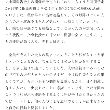
レ中間報告会」の開催が予定されており、ちょうど開催予定
ョ
2ヶ月前に指導教授よりゼミ生全員宛に出欠の連絡表が届い
ン
ていました。私は早々に出席連絡して、それ以降はゼミの人
（
たちの出欠状況をほとんど気にせずに過ごしていました。
株
と、締切日が過ぎても連絡をしていなかった方が数名いたと
）
いう状況で、指導教授から「プレ中間報告会を中止する！」
との連絡が急に入り、先日大騒ぎに。
全員が成人した大人の集まりということと私がちょっと年
上ということもあり、なんとなく「私から何かを発するこ
と」を少し避けて過ごしていました。入学当初はいろいろな
面で不安の方が大きかったのですが、今は個性豊かな人の集
まりですが、お互いがその個性を尊重しながら、日々刺激し
合える人たちに出会えたことに感謝しています。ただ今回の
ことで「私が出欠連絡をするように呼び掛けたら良かったの
では・・・」と、他の人のことを思いやることが出来なかっ
た自分の行動を反省しました。