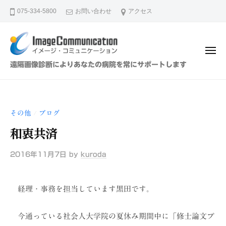
イ
ュ
コ
ー
075-334-5800
お問い合わせ
アクセス
メ
ン
ー
テ
ジ
ン
・
メ
ツ
コ
ニ
イ
遠隔画像診断によりあなたの病院を常にサポートします
ュ
ミ
へ
メ
ー
ュ
ス
ー
ニ
キ
ジ
ケ
その他
ブログ
/
ッ
・
ー
プ
和衷共済
シ
コ
ョ
ミ
2016年11月7日
by
kuroda
ン
ュ
（
ニ
株
経理・事務を担当しています黒田です。
ケ
）
ー
今通っている社会人大学院の夏休み期間中に「修士論文プ
シ