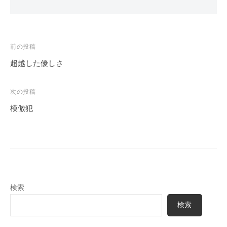
投
前の投稿
稿
超越した優しさ
ナ
ビ
次の投稿
ゲ
模倣犯
ー
シ
ョ
ン
検索
検索