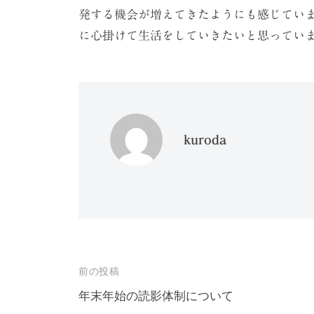
発する機会が増えてきたようにも感じてい
に心掛けて生活をしていきたいと思ってい
kuroda
投
前の投稿
稿
年末年始の読影体制について