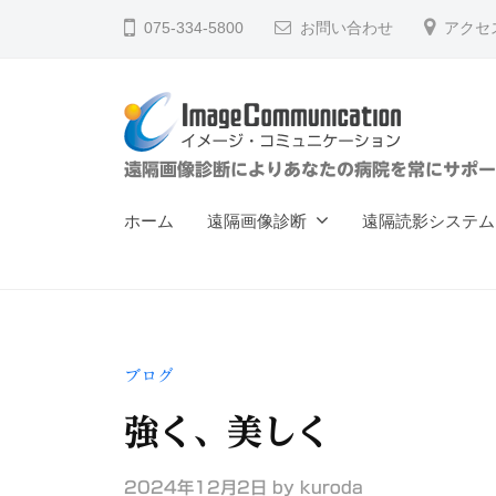
ー
コ
075-334-5800
お問い合わせ
アクセ
ジ
ン
・
テ
コ
ン
ミ
ツ
ュ
イ
遠隔画像診断によりあなたの病院を常にサポー
へ
ニ
メ
ス
ケ
ホーム
遠隔画像診断
遠隔読影システム
ー
キ
ー
ジ
ッ
シ
ョ
プ
・
ン
コ
（
ブログ
ミ
株
ュ
強く、美しく
）
ニ
2024年12月2日
by
kuroda