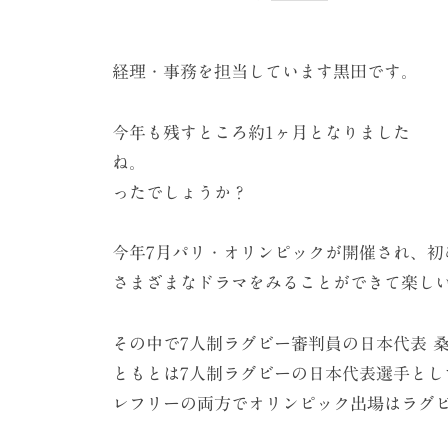
ケ
ー
シ
経理・事務を担当しています黒田です。
ョ
ン
今年も残すところ約1ヶ月となりました
ね。 皆さんにと
（
ったでしょうか？
株
）
今年7月パリ・オリンピックが開催され、
さまざまなドラマをみることができて楽し
その中で7人制ラグビー審判員の日本代表 
ともとは7人制ラグビーの日本代表選手と
レフリーの両方でオリンピック出場はラグ