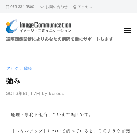
イ
ュ
コ
ー
075-334-5800
お問い合わせ
アクセス
メ
ン
ー
テ
ジ
ン
・
メ
ツ
コ
ニ
イ
遠隔画像診断によりあなたの病院を常にサポートします
ュ
ミ
へ
メ
ー
ュ
ス
ー
ニ
キ
ジ
ケ
ブログ
職場
/
ッ
・
ー
プ
強み
シ
コ
ョ
ミ
2013年6月17日
by
kuroda
ン
ュ
（
ニ
株
経理・事務を担当しています黒田です。
ケ
）
ー
「スキルアップ」について調べていると、このような言葉
シ