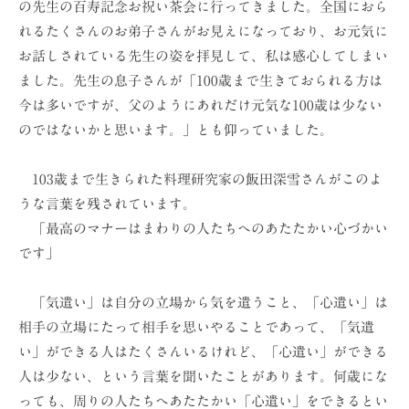
の先生の百寿記念お祝い茶会に行ってきました。全国におら
ョ
れるたくさんのお弟子さんがお見えになっており、お元気に
ン
お話しされている先生の姿を拝見して、私は感心してしまい
（
ました。先生の息子さんが「100歳まで生きておられる方は
株
今は多いですが、父のようにあれだけ元気な100歳は少ない
）
のではないかと思います。」とも仰っていました。
103歳まで生きられた料理研究家の飯田深雪さんがこのよ
うな言葉を残されています。
「最高のマナーはまわりの人たちへのあたたかい心づかい
です」
「気遣い」は自分の立場から気を遣うこと、「心遣い」は
相手の立場にたって相手を思いやることであって、「気遣
い」ができる人はたくさんいるけれど、「心遣い」ができる
人は少ない、という言葉を聞いたことがあります。何歳にな
っても、周りの人たちへあたたかい「心遣い」をできるとい