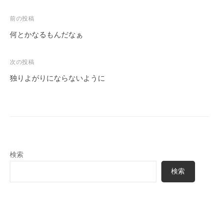
投
前の投稿
稿
何とかなるもんだなぁ
ナ
ビ
次の投稿
ゲ
独りよがりにならないように
ー
シ
ョ
ン
検索
検索