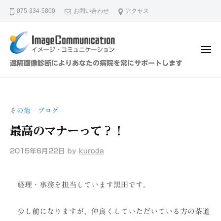
イ
ュ
コ
ー
075-334-5800
お問い合わせ
アクセス
メ
ン
ー
テ
ジ
ン
・
メ
ツ
コ
ニ
イ
遠隔画像診断によりあなたの病院を常にサポートします
ュ
ミ
へ
メ
ー
ュ
ス
ー
ニ
キ
ジ
ケ
その他
ブログ
/
ッ
・
ー
プ
最高のマナーって？！
シ
コ
ョ
ミ
2015年6月22日
by
kuroda
ン
ュ
（
ニ
株
経理・事務を担当しています黒田です。
ケ
）
ー
少し前になりますが、仲良くしていただいている方の茶道
シ