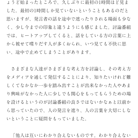
ょうど始まったところで、久しぶりに最初の1時間ほど見ま
ョ
した。最初の1時間しか見ていないということもあるのだと
ン
思いますが、発言者の話を途中で遮ったりされる場面も少な
（
く、少し今までの印象と違うようにも感じました。討論番組
株
では、ヒートアップしてくると、話をしている方の言葉に上
）
から被せて喋りだす人が多くおられ、いつ見ても不快に思
い、途中で止めてしまうことがあります。
さまざまな人達がさまざまな考え方を討論し、その考え方
をメディアを通して発信することにより、知りたいけれど難
しくてなかなか一歩を踏み出すことが出来なかった人やあま
り興味がなかった人に少しでも関心をもってもらうための場
を設けるというのが討論番組の良さではないかなぁと以前か
ら思っていたので、人の発言を遮り、人の言葉を大切にしな
いということに疑問をもっていました。
「他人は互いにわかり合えないものです。わかり合えない