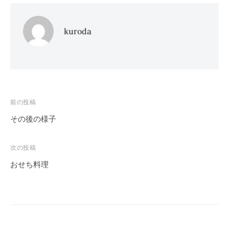
kuroda
投
前の投稿
稿
その後の様子
ナ
ビ
次の投稿
ゲ
おせち料理
ー
シ
ョ
ン