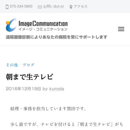
イ
ュ
コ
ー
075-334-5800
お問い合わせ
アクセス
メ
ン
ー
テ
ジ
ン
・
メ
ツ
コ
ニ
イ
遠隔画像診断によりあなたの病院を常にサポートします
ュ
ミ
へ
メ
ー
ュ
ス
ー
ニ
キ
ジ
ケ
その他
ブログ
/
ッ
・
ー
プ
朝まで生テレビ
シ
コ
ョ
ミ
2016年12月19日
by
kuroda
ン
ュ
（
ニ
株
経理・事務を担当しています黒田です。
ケ
）
ー
少し前ですが、テレビを付けると「朝まで生テレビ」がち
シ