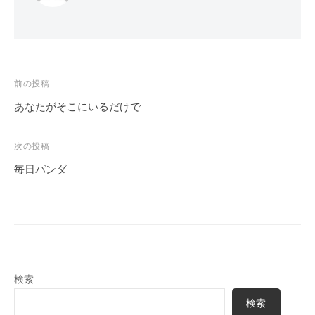
投
前の投稿
稿
あなたがそこにいるだけで
ナ
ビ
次の投稿
ゲ
毎日パンダ
ー
シ
ョ
ン
検索
検索