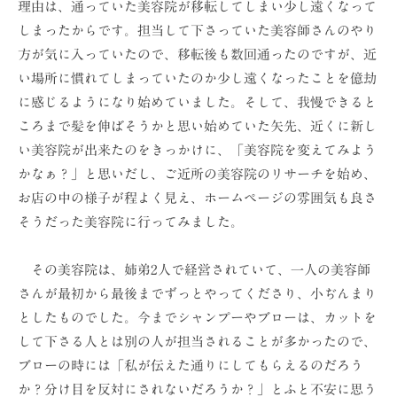
理由は、通っていた美容院が移転してしまい少し遠くなって
ョ
しまったからです。担当して下さっていた美容師さんのやり
ン
方が気に入っていたので、移転後も数回通ったのですが、近
（
い場所に慣れてしまっていたのか少し遠くなったことを億劫
株
に感じるようになり始めていました。そして、我慢できると
）
ころまで髪を伸ばそうかと思い始めていた矢先、近くに新し
い美容院が出来たのをきっかけに、「美容院を変えてみよう
かなぁ？」と思いだし、ご近所の美容院のリサーチを始め、
お店の中の様子が程よく見え、ホームページの雰囲気も良さ
そうだった美容院に行ってみました。
その美容院は、姉弟2人で経営されていて、一人の美容師
さんが最初から最後までずっとやってくださり、小ぢんまり
としたものでした。今までシャンプーやブローは、カットを
して下さる人とは別の人が担当されることが多かったので、
ブローの時には「私が伝えた通りにしてもらえるのだろう
か？分け目を反対にされないだろうか？」とふと不安に思う