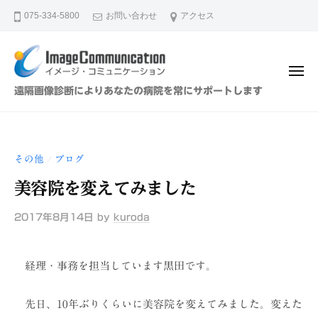
イ
ュ
コ
ー
075-334-5800
お問い合わせ
アクセス
メ
ン
ー
テ
ジ
ン
・
メ
ツ
コ
ニ
イ
遠隔画像診断によりあなたの病院を常にサポートします
ュ
ミ
へ
メ
ー
ュ
ス
ー
ニ
キ
ジ
ケ
その他
ブログ
/
ッ
・
ー
プ
美容院を変えてみました
シ
コ
ョ
ミ
2017年8月14日
by
kuroda
ン
ュ
（
ニ
株
経理・事務を担当しています黒田です。
ケ
）
ー
先日、10年ぶりくらいに美容院を変えてみました。変えた
シ