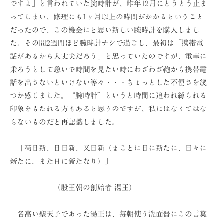
ですよ」と言われていた腕時計が、昨年12月にとうとう止ま
ョ
ってしまい、修理にも1ヶ月以上の時間がかかるということ
ン
だったので、この機会にと思い新しい腕時計を購入しまし
（
た。その間2週間ほど腕時計ナシで過ごし、最初は「携帯電
株
話があるから大丈夫だろう」と思っていたのですが、電車に
）
乗ろうとして急いで時間を見たい時にわざわざ鞄から携帯電
話を出さないといけない等々・・・ちょっとした不便さを幾
つか感じました。“腕時計”というと時間に追われ縛られる
印象をもたれる方もあると思うのですが、私にはなくてはな
らないものだと再認識しました。
「苟日新、日日新、又日新（まことに日に新たに、日々に
新たに、また日に新たなり）」
（殷王朝の創始者 湯王）
名高い聖天子であった湯王は、毎朝使う洗面器にこの言葉