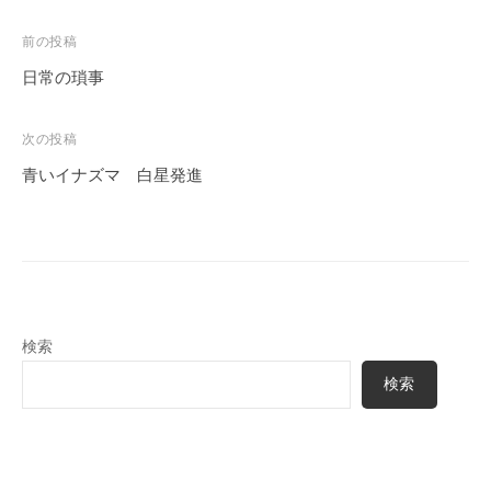
投
前の投稿
稿
日常の瑣事
ナ
ビ
次の投稿
ゲ
青いイナズマ 白星発進
ー
シ
ョ
ン
検索
検索