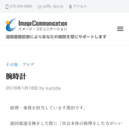
イ
ュ
コ
ー
075-334-5800
お問い合わせ
アクセス
メ
ン
ー
テ
ジ
ン
・
メ
ツ
コ
ニ
イ
遠隔画像診断によりあなたの病院を常にサポートします
ュ
ミ
へ
メ
ー
ュ
ス
ー
ニ
キ
ジ
ケ
その他
ブログ
/
ッ
・
ー
プ
腕時計
シ
コ
ョ
ミ
2016年1月18日
by
kuroda
ン
ュ
（
ニ
株
経理・事務を担当しています黒田です。
ケ
）
ー
前回電池交換をした際に「次は本体の修理をした方がいい
シ