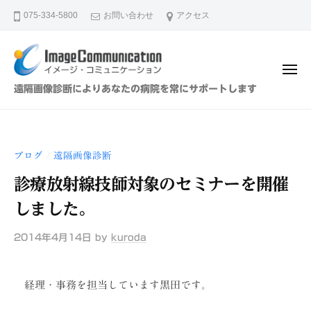
イ
ュ
コ
ー
075-334-5800
お問い合わせ
アクセス
メ
ン
ー
テ
ジ
ン
・
メ
ツ
コ
ニ
イ
遠隔画像診断によりあなたの病院を常にサポートします
ュ
ミ
へ
メ
ー
ュ
ス
ー
ニ
キ
ジ
ケ
ブログ
遠隔画像診断
/
ッ
・
ー
プ
診療放射線技師対象のセミナーを開催
シ
コ
ョ
ミ
しました。
ン
ュ
（
2014年4月14日
by
kuroda
ニ
株
ケ
）
ー
経理・事務を担当しています黒田です。
シ