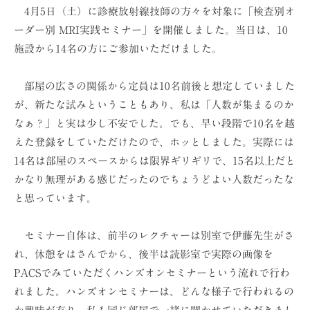
ョ
4月5日（土）に診療放射線技師の方々を対象に「検査別オ
ン
ーダー別 MRI実践セミナー」を開催しました。当日は、10
（
施設から14名の方にご参加いただけました。
株
）
部屋の広さの関係から定員は10名前後と想定していました
が、新たな試みということもあり、私は「人数が集まるのか
なぁ？」と実は少し不安でした。でも、早い段階で10名を越
えた登録をしていただけたので、ホッとしました。実際には
14名は部屋のスペースからは限界ギリギリで、15名以上だと
かなり無理がある感じだったのでちょうどよい人数だったな
と思っています。
セミナー自体は、前半のレクチャーは別室で伊藤先生がさ
れ、休憩をはさんでから、後半は読影室で実際の画像を
PACSでみていただくハンズオンセミナーという流れで行わ
れました。ハンズオンセミナーは、どんな様子で行われるの