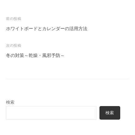
投
前の投稿
稿
ホワイトボードとカレンダーの活用方法
ナ
ビ
次の投稿
ゲ
冬の対策～乾燥・風邪予防～
ー
シ
ョ
ン
検索
検索