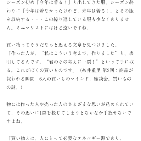
シーズン初め「今年は着る！」と出してきた服、シーズン終
ョ
わりに「今年は着なかったけれど、来年は着る！」とその服
ン
を収納する・・・この繰り返している服も少なくありませ
（
ん。ミニマリストにはほど遠いですね。
株
）
買い物ってそうだなぁと思える文章を見つけました。
「作った人が、“私はこういう考えで、作りました”と、表
明してるんです。“君のその考えに一票！”といって手に取
る。これがぼくの買いものです」（糸井重里 第2回：商品が
報われる瞬間 6人の買いものマインド、座談会。買いもの
の謎。）
物には作った人や売った人のさまざまな思いが込められてい
て、その思いに1票を投じてしまうとなかなか手放せないで
すよね。
「買い物とは。人にとって必要なエネルギー源であり、