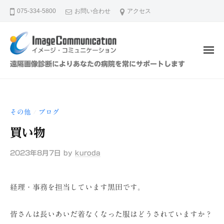
イ
ュ
コ
ー
075-334-5800
お問い合わせ
アクセス
メ
ン
ー
テ
ジ
ン
・
メ
ツ
コ
ニ
イ
遠隔画像診断によりあなたの病院を常にサポートします
ュ
ミ
へ
メ
ー
ュ
ス
ー
ニ
キ
ジ
ケ
その他
ブログ
/
ッ
・
ー
プ
買い物
シ
コ
ョ
ミ
2023年8月7日
by
kuroda
ン
ュ
（
ニ
株
経理・事務を担当しています黒田です。
ケ
）
ー
皆さんは長いあいだ着なくなった服はどうされていますか？
シ