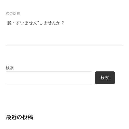
ナ
ビ
次の投稿
ゲ
“脱・すいません”しませんか？
ー
シ
ョ
ン
検索
検索
最近の投稿