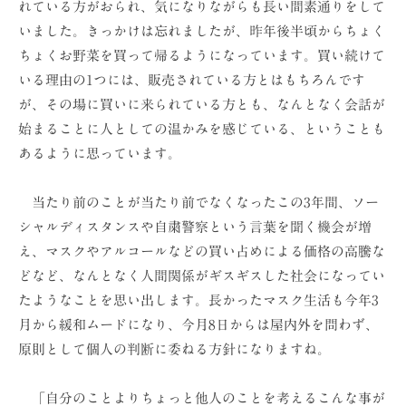
れている方がおられ、気になりながらも長い間素通りをして
ョ
いました。きっかけは忘れましたが、昨年後半頃からちょく
ン
ちょくお野菜を買って帰るようになっています。買い続けて
（
いる理由の1つには、販売されている方とはもちろんです
株
が、その場に買いに来られている方とも、なんとなく会話が
）
始まることに人としての温かみを感じている、ということも
あるように思っています。
当たり前のことが当たり前でなくなったこの3年間、ソー
シャルディスタンスや自粛警察という言葉を聞く機会が増
え、マスクやアルコールなどの買い占めによる価格の高騰な
どなど、なんとなく人間関係がギスギスした社会になってい
たようなことを思い出します。長かったマスク生活も今年3
月から緩和ムードになり、今月8日からは屋内外を問わず、
原則として個人の判断に委ねる方針になりますね。
「自分のことよりちょっと他人のことを考えるこんな事が