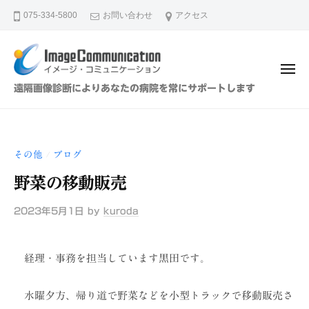
イ
ュ
コ
ー
075-334-5800
お問い合わせ
アクセス
メ
ン
ー
テ
ジ
ン
・
メ
ツ
コ
ニ
イ
遠隔画像診断によりあなたの病院を常にサポートします
ュ
ミ
へ
メ
ー
ュ
ス
ー
ニ
キ
ジ
ケ
その他
ブログ
/
ッ
・
ー
プ
野菜の移動販売
シ
コ
ョ
ミ
2023年5月1日
by
kuroda
ン
ュ
（
ニ
株
経理・事務を担当しています黒田です。
ケ
）
ー
水曜夕方、帰り道で野菜などを小型トラックで移動販売さ
シ