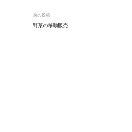
投
前の投稿
稿
野菜の移動販売
ナ
ビ
ゲ
ー
シ
ョ
ン