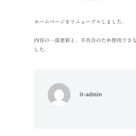
ケ
ー
シ
ホームページをリニューアルしました。
ョ
ン
内容の一部更新と、不具合のため使用でき
した。
（
株
）
it-admin