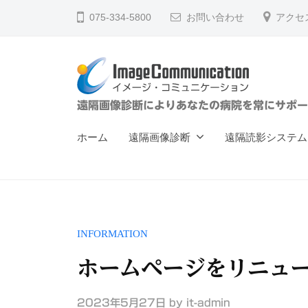
ー
コ
075-334-5800
お問い合わせ
アクセ
ジ
ン
・
テ
コ
ン
ミ
ツ
ュ
イ
遠隔画像診断によりあなたの病院を常にサポー
へ
ニ
メ
ス
ケ
ホーム
遠隔画像診断
遠隔読影システム
ー
キ
ー
ジ
ッ
シ
ョ
プ
・
ン
コ
（
INFORMATION
ミ
株
ュ
ホームページをリニュ
）
ニ
2023年5月27日
by
it-admin