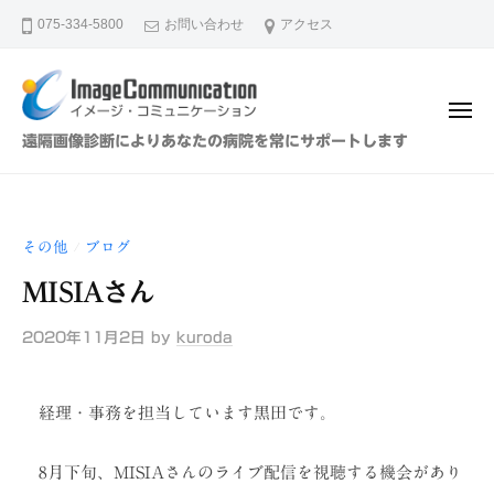
イ
ュ
コ
ー
075-334-5800
お問い合わせ
アクセス
メ
ン
ー
テ
ジ
ン
・
メ
ツ
コ
ニ
イ
遠隔画像診断によりあなたの病院を常にサポートします
ュ
ミ
へ
メ
ー
ュ
ス
ー
ニ
キ
ジ
ケ
その他
ブログ
/
ッ
・
ー
プ
MISIAさん
シ
コ
ョ
ミ
2020年11月2日
by
kuroda
ン
ュ
（
ニ
株
経理・事務を担当しています黒田です。
ケ
）
ー
8月下旬、MISIAさんのライブ配信を視聴する機会があり
シ