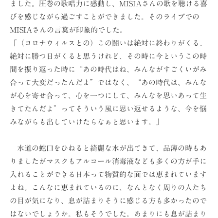
ました。圧巻の歌唱力に感動し、MISIAさんの歌を聴ける喜
ョ
びを感じながら過ごすことができました。そのライブでの
ン
MISIAさんの言葉が印象的でした。
（
「（コロナウィルスとの）この闘いは絶対に終わりがくる、
株
絶対に勝つ日がくると思うけれど、その時に今というこの時
）
間を振り返った時に“あの時代はね、みんながすごくいがみ
合って大変だったんだよ”ではなく、“あの時代は、みんな
が心を寄せ合って、心を一つにして、みんなを思いあって生
きてたんだよ”ってそういう風に思い返せるような、今を悩
みながらも出していけたらなぁと思います。」
水道の蛇口をひねると綺麗な水が出てきて、品薄の時もあ
りましたがマスクもアルコール消毒液なども多くの方が手に
入れることができる日本って物質的な面では恵まれています
よね。こんなに恵まれているのに、なんとなく周りの人たち
の目が気になり、息が詰まりそうに感じる方も多かったので
はないでしょうか。私もそうでした。あまりにも息が詰まり