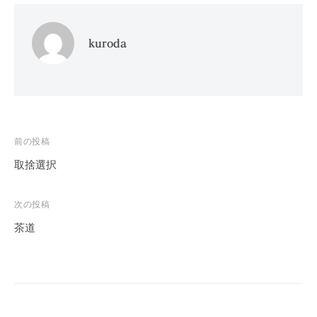
kuroda
投
前の投稿
稿
取捨選択
ナ
ビ
次の投稿
ゲ
茶道
ー
シ
ョ
ン