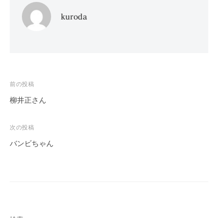
kuroda
投
前の投稿
稿
柳井正さん
ナ
ビ
次の投稿
ゲ
バンビちゃん
ー
シ
ョ
ン