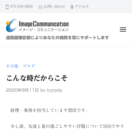
イ
ュ
コ
ー
075-334-5800
お問い合わせ
アクセス
メ
ン
ー
テ
ジ
ン
・
メ
ツ
コ
ニ
イ
遠隔画像診断によりあなたの病院を常にサポートします
ュ
ミ
へ
メ
ー
ュ
ス
ー
ニ
キ
ジ
ケ
その他
ブログ
/
ッ
・
ー
プ
こんな時だからこそ
シ
コ
ョ
ミ
2020年8月11日
by
kuroda
ン
ュ
（
ニ
株
経理・事務を担当しています黒田です。
ケ
）
ー
少し前、友達と夏の過ごしやすい洋服についてSNSでやり
シ