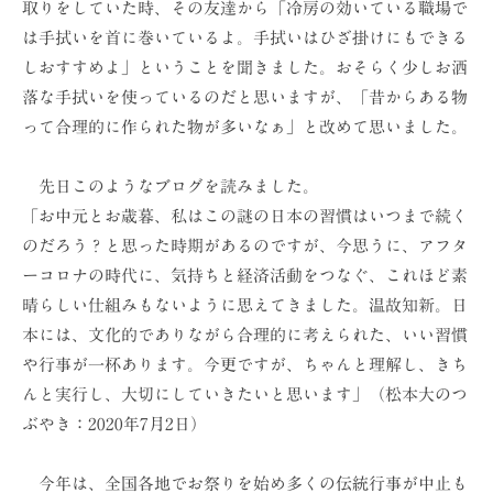
取りをしていた時、その友達から「冷房の効いている職場で
ョ
は手拭いを首に巻いているよ。手拭いはひざ掛けにもできる
ン
しおすすめよ」ということを聞きました。おそらく少しお洒
（
落な手拭いを使っているのだと思いますが、「昔からある物
株
って合理的に作られた物が多いなぁ」と改めて思いました。
）
先日このようなブログを読みました。
「お中元とお歳暮、私はこの謎の日本の習慣はいつまで続く
のだろう？と思った時期があるのですが、今思うに、アフタ
ーコロナの時代に、気持ちと経済活動をつなぐ、これほど素
晴らしい仕組みもないように思えてきました。温故知新。日
本には、文化的でありながら合理的に考えられた、いい習慣
や行事が一杯あります。今更ですが、ちゃんと理解し、きち
んと実行し、大切にしていきたいと思います」（松本大のつ
ぶやき：2020年7月2日）
今年は、全国各地でお祭りを始め多くの伝統行事が中止も