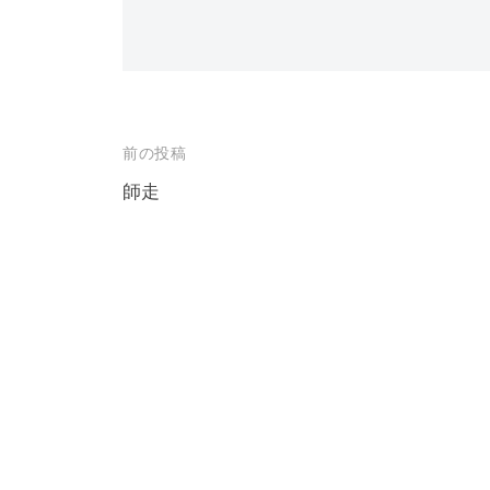
投
前の投稿
稿
師走
ナ
ビ
ゲ
ー
シ
ョ
ン