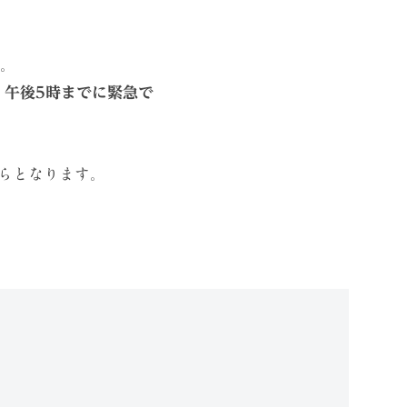
。
、
午後5時までに緊急で
らとなります。