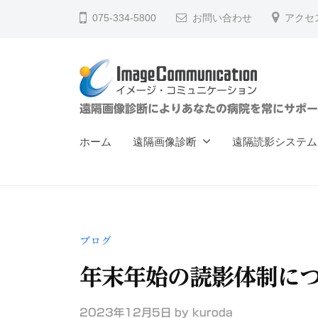
ー
コ
075-334-5800
お問い合わせ
アクセ
ジ
ン
・
テ
コ
ン
ミ
ツ
ュ
イ
遠隔画像診断によりあなたの病院を常にサポー
へ
ニ
メ
ス
ケ
ホーム
遠隔画像診断
遠隔読影システム
ー
キ
ー
ジ
ッ
シ
ョ
プ
・
ン
コ
（
ブログ
ミ
株
ュ
年末年始の読影体制に
）
ニ
2023年12月5日
by
kuroda