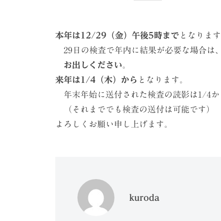
ケ
ー
シ
本年は12/29（金）午後5時まで
となります
ョ
29日の検査で年内に結果が必要な場合は
お出しください
。
ン
来年は1/4（木）から
となります。
（
年末年始に送付された検査の読影は1/4か
株
（それまででも検査の送付は可能です）
）
よろしくお願い申し上げます。
kuroda