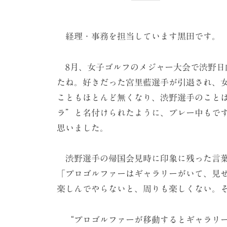
ケ
ー
シ
経理・事務を担当しています黒田です。
ョ
ン
8月、女子ゴルフのメジャー大会で渋野日
たね。好きだった宮里藍選手が引退され、
（
こともほとんど無くなり、渋野選手のこと
株
ラ”と名付けられたように、プレー中もで
）
思いました。
渋野選手の帰国会見時に印象に残った言
「プロゴルファーはギャラリーがいて、見
楽しんでやらないと、周りも楽しくない。
“プロゴルファーが移動するとギャラリー