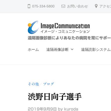
ー
コ
075-334-5800
お問い合わせ
アクセ
ジ
ン
・
テ
コ
ン
ミ
ツ
ュ
イ
遠隔画像診断によりあなたの病院を常にサポー
へ
ニ
メ
ス
ケ
ホーム
遠隔画像診断
遠隔読影システム
ー
キ
ー
ジ
ッ
シ
ョ
プ
・
ン
コ
（
その他
ブログ
/
ミ
株
ュ
渋野日向子選手
）
ニ
2019年9月9日
by
kuroda