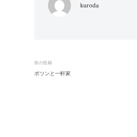
kuroda
投
前の投稿
稿
ポツンと一軒家
ナ
ビ
ゲ
ー
シ
ョ