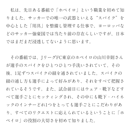
ョ
私は、先日ある番組で「ホペイロ」という職業を初めて知
ン
りました。サッカーでの唯一の武器といえる“スパイク”を
（
中心とした「用具」を整備し管理する仕事で、ヨーロッパな
株
どのサッカー強豪国では当たり前の存在らしいですが、日本
）
ではまだまだ浸透してないように思います。
その番組では、JリーグFC東京のホペイロの山川幸則さん
が選手のスパイクをひとつひとつ手洗いされていて、その
後、1足ずつスパイクの紐を通されていました。スパイクの
紐の通し方も選手によって好みがあり、それをすべて把握さ
れているそうです。また、試合前日にはウェア・靴下などす
べて選手ごとにセッティングされ、その中にも靴下・ハイネ
ックのインナーどれ1つをとっても選手ごとにこだわりがあ
り、すべてのリクエストに応えられているということに「ホ
ペイロ」の役割の大切さを初めて知りました。