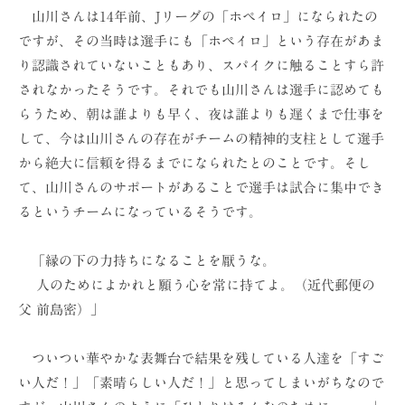
山川さんは14年前、Jリーグの「ホペイロ」になられたの
ですが、その当時は選手にも「ホペイロ」という存在があま
り認識されていないこともあり、スパイクに触ることすら許
されなかったそうです。それでも山川さんは選手に認めても
らうため、朝は誰よりも早く、夜は誰よりも遅くまで仕事を
して、今は山川さんの存在がチームの精神的支柱として選手
から絶大に信頼を得るまでになられたとのことです。そし
て、山川さんのサポートがあることで選手は試合に集中でき
るというチームになっているそうです。
「縁の下の力持ちになることを厭うな。
人のためによかれと願う心を常に持てよ。（近代郵便の
父 前島密）」
ついつい華やかな表舞台で結果を残している人達を「すご
い人だ！」「素晴らしい人だ！」と思ってしまいがちなので