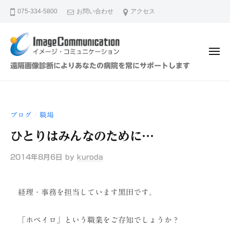
イ
ュ
コ
ー
075-334-5800
お問い合わせ
アクセス
メ
ン
ー
テ
ジ
ン
・
メ
ツ
コ
ニ
イ
遠隔画像診断によりあなたの病院を常にサポートします
ュ
ミ
へ
メ
ー
ュ
ス
ー
ニ
キ
ジ
ケ
ブログ
職場
/
ッ
・
ー
プ
ひとりはみんなのために…
シ
コ
ョ
ミ
2014年8月6日
by
kuroda
ン
ュ
（
ニ
株
経理・事務を担当しています黒田です。
ケ
）
ー
「ホペイロ」という職業をご存知でしょうか？
シ