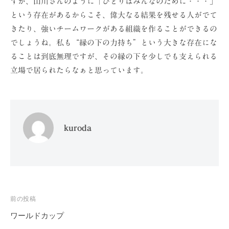
すが、山川さんのように「ひとりはみんなのために・・・」
という存在があるからこそ、偉大なる結果を残せる人がでて
きたり、強いチームワークがある組織を作ることができるの
でしょうね。私も“縁の下の力持ち”という大きな存在にな
ることは到底無理ですが、その縁の下を少しでも支えられる
立場で居られたらなぁと思っています。
kuroda
投
前の投稿
稿
ワールドカップ
ナ