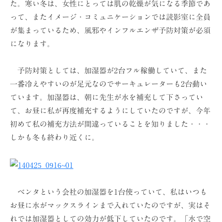
た。寒い冬は、女性にとっては肌の乾燥が気になる季節であ
ョ
って、またイメージ・コミュニケーションでは読影室に全員
ン
が集まっているため、風邪やインフルエンザ予防対策が必須
（
になります。
株
）
予防対策としては、加湿器が2台フル稼働していて、また
一番冷えやすいのが足元なのでサーキュレーターも2台動い
ています。加湿器は、朝に先生が水を補充して下さってい
て、お昼に私が再度補充するようにしていたのですが、今年
初めて私の補充方法が間違っていることを知りました・・・
しかも冬も終わり近くに。
ベンタという会社の加湿器を1台使っていて、私はいつも
お昼に水がマックスラインまで入れていたのですが、実はそ
れでは加湿器としての効力が低下していたのです。「水で空