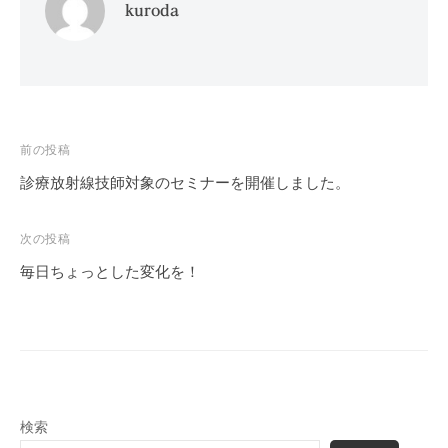
kuroda
投
前の投稿
稿
診療放射線技師対象のセミナーを開催しました。
ナ
ビ
次の投稿
ゲ
毎日ちょっとした変化を！
ー
シ
ョ
ン
検索