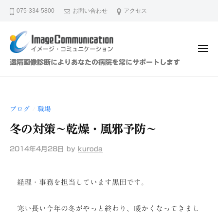
イ
ュ
コ
ー
075-334-5800
お問い合わせ
アクセス
メ
ン
ー
テ
ジ
ン
・
メ
ツ
コ
ニ
イ
遠隔画像診断によりあなたの病院を常にサポートします
ュ
ミ
へ
メ
ー
ュ
ス
ー
ニ
キ
ジ
ケ
ブログ
職場
/
ッ
・
ー
プ
冬の対策～乾燥・風邪予防～
シ
コ
ョ
ミ
2014年4月28日
by
kuroda
ン
ュ
（
ニ
株
経理・事務を担当しています黒田です。
ケ
）
ー
寒い長い今年の冬がやっと終わり、暖かくなってきまし
シ