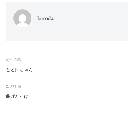
kuroda
投
前の投稿
稿
とと姉ちゃん
ナ
ビ
次の投稿
ゲ
曲げわっぱ
ー
シ
ョ
ン