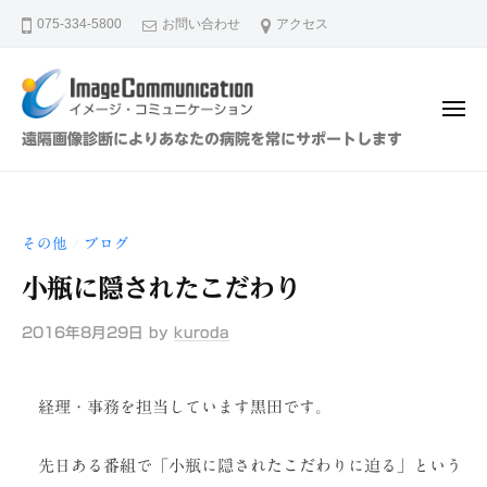
イ
ュ
コ
ー
075-334-5800
お問い合わせ
アクセス
メ
ン
ー
テ
ジ
ン
・
メ
ツ
コ
ニ
イ
遠隔画像診断によりあなたの病院を常にサポートします
ュ
ミ
へ
メ
ー
ュ
ス
ー
ニ
キ
ジ
ケ
その他
ブログ
/
ッ
・
ー
プ
小瓶に隠されたこだわり
シ
コ
ョ
ミ
2016年8月29日
by
kuroda
ン
ュ
（
ニ
株
経理・事務を担当しています黒田です。
ケ
）
ー
先日ある番組で「小瓶に隠されたこだわりに迫る」という
シ