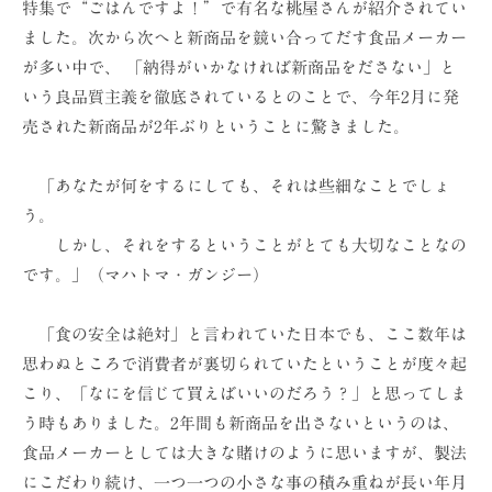
特集で“ごはんですよ！”で有名な桃屋さんが紹介されてい
ョ
ました。次から次へと新商品を競い合ってだす食品メーカー
ン
が多い中で、 「納得がいかなければ新商品をださない」と
（
いう良品質主義を徹底されているとのことで、今年2月に発
株
売された新商品が2年ぶりということに驚きました。
）
「あなたが何をするにしても、それは些細なことでしょ
う。
しかし、それをするということがとても大切なことなの
です。」（マハトマ・ガンジー）
「食の安全は絶対」と言われていた日本でも、ここ数年は
思わぬところで消費者が裏切られていたということが度々起
こり、「なにを信じて買えばいいのだろう？」と思ってしま
う時もありました。2年間も新商品を出さないというのは、
食品メーカーとしては大きな賭けのように思いますが、製法
にこだわり続け、一つ一つの小さな事の積み重ねが長い年月