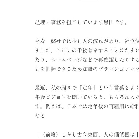
ケ
ー
シ
経理・事務を担当しています黒田です。
ョ
ン
今春、弊社では少し人の流れがあり、社会
ました。これらの手続きをすることはたま
（
たり、ホームページなどで再確認したりす
株
どを把握できるため知識のブラッシュアッ
）
最近、私の周りで「定年」という言葉をよく
年後ビジョンを聞いていると、もちろん人
す。例えば、日本では定年後の再雇用は給
など。
「（前略）しかし古今東西、人の価値観は