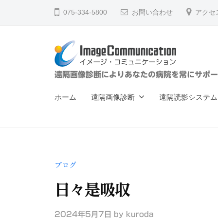
ー
コ
075-334-5800
お問い合わせ
アクセ
ジ
ン
・
テ
コ
ン
ミ
ツ
ュ
イ
遠隔画像診断によりあなたの病院を常にサポー
へ
ニ
メ
ス
ケ
ホーム
遠隔画像診断
遠隔読影システム
ー
キ
ー
ジ
ッ
シ
ョ
プ
・
ン
コ
（
ブログ
ミ
株
ュ
日々是吸収
）
ニ
2024年5月7日
by
kuroda