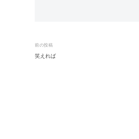
投
前の投稿
稿
笑えれば
ナ
ビ
ゲ
ー
シ
ョ
ン