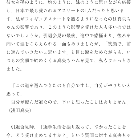
彼女を孫のように、娘のように、妹のように思いながら応援
ョ
し、日本で最も愛されるアスリートの1人だったと思いま
ン
す。私がフィギュアスケートを観るようになったのは真央ち
（
ゃんの影響であり、このような影響を受けた人も多いのでは
株
ないでしょうか。引退会見の最後、途中で感極まり、後ろを
）
向いて涙をこらえられる一面もありましたが、「笑顔で、前
に進んでいきたいと思います」と目に涙をためながらも、い
つもの笑顔で締めくくる真央ちゃんを見て、私もウルっとき
ました。
「この道を選んできたのも自分ですし、自分がやりたいと
思って、
自分が臨んだ道なので、辛いと思ったことはありません」
（浅田真央）
引退会見時、「選手生活を振り返って、辛かったことを
今、どう受け止めてますか？」という質問に対する真央ちゃ