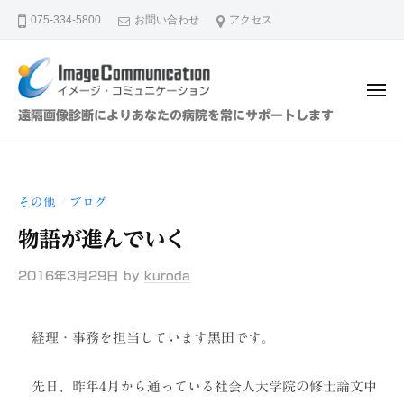
イ
ュ
コ
ー
075-334-5800
お問い合わせ
アクセス
メ
ン
ー
テ
ジ
ン
・
メ
ツ
コ
ニ
イ
遠隔画像診断によりあなたの病院を常にサポートします
ュ
ミ
へ
メ
ー
ュ
ス
ー
ニ
キ
ジ
ケ
その他
ブログ
/
ッ
・
ー
プ
物語が進んでいく
シ
コ
ョ
ミ
2016年3月29日
by
kuroda
ン
ュ
（
ニ
株
経理・事務を担当しています黒田です。
ケ
）
ー
先日、昨年4月から通っている社会人大学院の修士論文中
シ