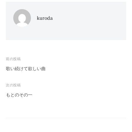
kuroda
投
前の投稿
稿
歌い続けて欲しい曲
ナ
ビ
次の投稿
ゲ
もとのその一
ー
シ
ョ
ン