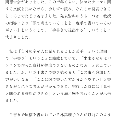
間報告会がありました。この半年くらい、決めたテーマに関
ョ
する文献を集めながら、少しずつ読み、なんとか発表できる
ン
ところまでたどり着きました。発表資料のうち一つは、教授
（
の指導により「頭で考えていることを一度手で書いてみるの
株
がよい」ということで、“手書きで提出する”ということに
）
決まりました。
私は「自分の字を人に見られることが苦手」という理由
で“手書き”ということに躊躇していて、「出来るならばパ
ソコンで作った資料を提出できないものかなぁ」と考えてい
ました。が、いざ手書きで書き始めると「この事も追加した
方がいいなぁ」「ここは図で書いた方が分かりやすい」と書
きながら色々な考えが浮かんできて、完成した時には「意外
と味のある資料ができた」という満足感を味わうことが出来
ました。
手書きで原稿を書かれている林真理子さんが以前このよう