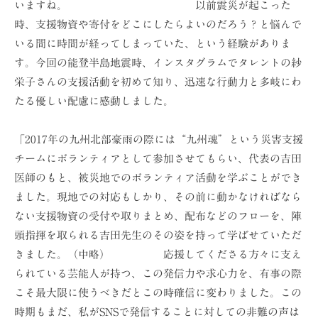
いますね。 以前震災が起こった
ョ
時、支援物資や寄付をどこにしたらよいのだろう？と悩んで
ン
いる間に時間が経ってしまっていた、という経験がありま
（
す。今回の能登半島地震時、インスタグラムでタレントの紗
株
栄子さんの支援活動を初めて知り、迅速な行動力と多岐にわ
）
たる優しい配慮に感動しました。
「2017年の九州北部豪雨の際には“九州魂”という災害支援
チームにボランティアとして参加させてもらい、代表の吉田
医師のもと、被災地でのボランティア活動を学ぶことができ
ました。現地での対応もしかり、その前に動かなければなら
ない支援物資の受付や取りまとめ、配布などのフローを、陣
頭指揮を取られる吉田先生のその姿を持って学ばせていただ
きました。（中略） 応援してくださる方々に支え
られている芸能人が持つ、この発信力や求心力を、有事の際
こそ最大限に使うべきだとこの時確信に変わりました。この
時期もまだ、私がSNSで発信することに対しての非難の声は