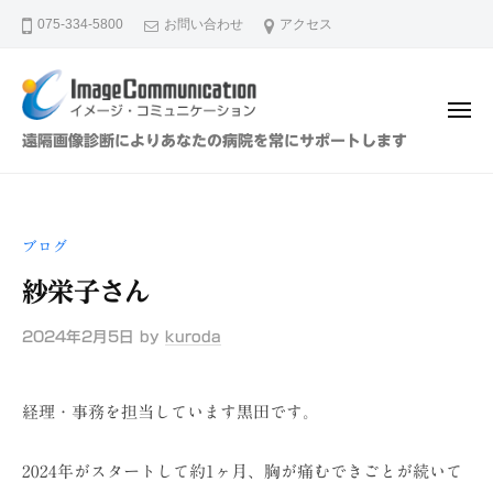
イ
ュ
コ
ー
075-334-5800
お問い合わせ
アクセス
メ
ン
ー
テ
ジ
ン
・
メ
ツ
コ
ニ
イ
遠隔画像診断によりあなたの病院を常にサポートします
ュ
ミ
へ
メ
ー
ュ
ス
ー
ニ
キ
ジ
ケ
ブログ
ッ
・
ー
プ
紗栄子さん
シ
コ
ョ
ミ
2024年2月5日
by
kuroda
ン
ュ
（
ニ
株
経理・事務を担当しています黒田です。
ケ
）
ー
2024年がスタートして約1ヶ月、胸が痛むできごとが続いて
シ