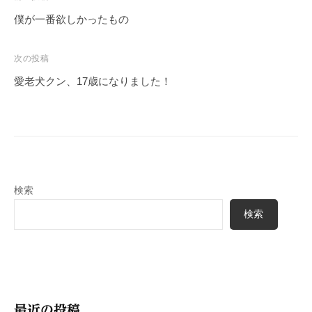
稿
僕が一番欲しかったもの
ナ
ビ
次の投稿
ゲ
愛老犬クン、17歳になりました！
ー
シ
ョ
ン
検索
検索
最近の投稿