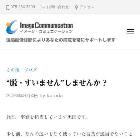
イ
ュ
コ
ー
075-334-5800
お問い合わせ
アクセス
メ
ン
ー
テ
ジ
ン
・
メ
ツ
コ
ニ
イ
遠隔画像診断によりあなたの病院を常にサポートします
ュ
ミ
へ
メ
ー
ュ
ス
ー
ニ
キ
ジ
ケ
その他
ブログ
/
ッ
・
ー
プ
“脱・すいません”しませんか？
シ
コ
ョ
ミ
2023年9月4日
by
kuroda
ン
ュ
（
ニ
株
経理・事務を担当しています黒田です。
ケ
）
ー
少し前、なんの迷いもなく使っていた言葉が適当でないこと
シ