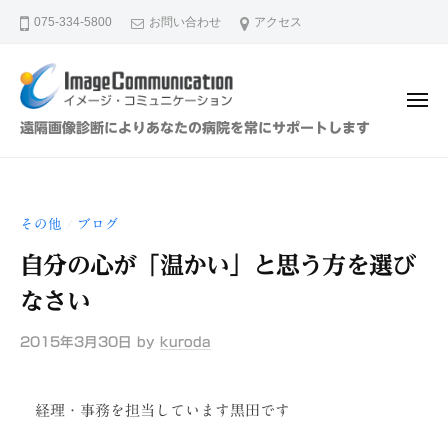
イ
ュ
コ
ー
075-334-5800
お問い合わせ
アクセス
メ
ン
ー
テ
ジ
ン
・
メ
ツ
コ
ニ
イ
遠隔画像診断によりあなたの病院を常にサポートします
ュ
ミ
へ
メ
ー
ュ
ス
ー
ニ
キ
ジ
ケ
その他
ブログ
/
ッ
・
ー
プ
自分の心が「温かい」と思う方を選び
シ
コ
ョ
ミ
なさい
ン
ュ
（
2015年3月30日
by
kuroda
ニ
株
ケ
）
ー
経理・事務を担当しています黒田です
シ