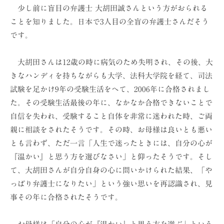
ョ
少し前に盲目の弁護士 大胡田誠さんという方がおられる
ン
ことを知りました。日本で3人目の全盲の弁護士さんだそう
（
です。
株
）
大胡田さんは12歳の時に病気のため失明され、その後、大
きなハンディを持ちながらも大学、法科大学院を経て、司法
試験を足かけ9年の受験生活をへて、2006年に合格されまし
た。その受験生活最後の年に、なかなか合格できないことで
自信を失われ、受験すること自体を非常に迷われた時、ご両
親に相談をされたそうです。その時、お母様は良いとも悪い
とも言わず、ただ一言「人生で迷ったときには、自分の心が
『温かい』と思う方を選びなさい」と仰ったそうです。そし
て、大胡田さんが自分自身の心に問いかけられた結果、「や
っぱり弁護士になりたい」という強い思いを再認識され、見
事その年に合格されたそうです。