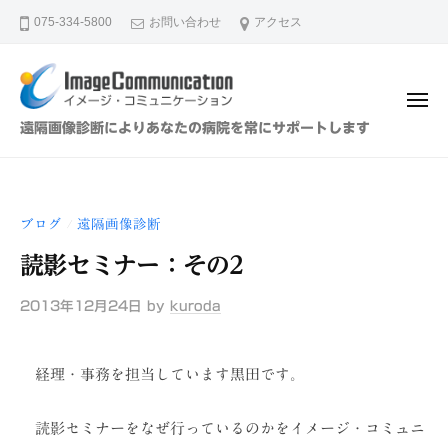
イ
ュ
コ
ー
075-334-5800
お問い合わせ
アクセス
メ
ン
ー
テ
ジ
ン
・
メ
ツ
コ
ニ
イ
遠隔画像診断によりあなたの病院を常にサポートします
ュ
ミ
へ
メ
ー
ュ
ス
ー
ニ
キ
ジ
ケ
ブログ
遠隔画像診断
/
ッ
・
ー
プ
読影セミナー：その2
シ
コ
ョ
ミ
2013年12月24日
by
kuroda
ン
ュ
（
ニ
株
経理・事務を担当しています黒田です。
ケ
）
ー
読影セミナーをなぜ行っているのかをイメージ・コミュニ
シ