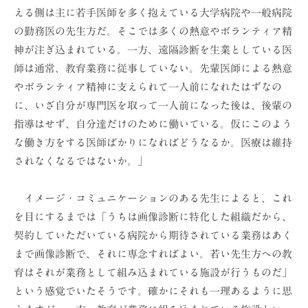
える側は主に若手医師を多く抱えている大学病院や一般病院
の勤務医の先生方だ。そこでは多くの熱意やボランティア精
神が注ぎ込まれている。一方、遠隔診断を生業としている医
師は通常、教育業務に従事していない。先輩医師による熱意
やボランティア精神に支えられて一人前になれたはずなの
に、いざ自分が専門医を取って一人前になった後は、後輩の
指導はせず、自分達だけのために働いている。仮にこのよう
な働き方をする医師ばかりになればどうなるか。医療は維持
されなくなるではないか。」
イメージ・コミュニケーションのある先生によると、これ
を目にするまでは「うちは画像診断に特化した組織だから、
契約していただいている病院から期待されている業務はあく
まで画像診断で、それに専念すればよい。若い先生方への教
育はそれが業務として組み込まれている施設が行うものだ」
という感覚でいたそうです。確かにそれも一理あるように思