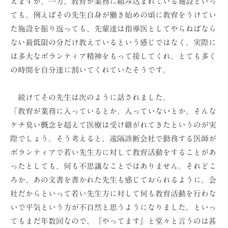
えますが、一方、教育が業務に組み込まれている施設といっ
ても、例えばその先生自身が働き始めの頃に教育をうけてい
た施設を振り返っても、先輩達は指導医としてやらねばなら
ない最低限の分だけ教えているという感じではなく、実際に
は多大なボランティア精神をもって接してくれ、とても多く
の時間を自分達に割いてくれていたそうです。
続けてその先生は次のように話されました。
「教育が業務に入っているとか、入っていないとか、そんな
ケチ臭い概念を超えて医療は受け継がれてきたというのが実
際でしょう。そう考えると、遠隔診断会社で勤務する医師が
ボランティアで若い先生方に対して教育活動をすることがあ
ったとしても、何も不思議なことではありません。それどこ
ろか、あの文書を書かれた先生も感じておられるように、会
社だからといって若い先生方に対して何も教育活動を行わな
いで平気という方が不自然と思うようになりました。といっ
てもまだ年数回なので、『やってます』と堂々と言うのは甚