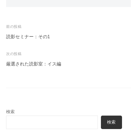
投
前の投稿
稿
読影セミナー：その1
ナ
ビ
次の投稿
ゲ
厳選された読影室：イス編
ー
シ
ョ
ン
検索
検索