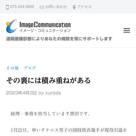
イ
ュ
コ
ー
075-334-5800
お問い合わせ
アクセス
メ
ン
ー
テ
ジ
ン
・
メ
ツ
コ
ニ
イ
遠隔画像診断によりあなたの病院を常にサポートします
ュ
ミ
へ
メ
ー
ュ
ス
ー
ニ
キ
ジ
ケ
その他
ブログ
/
ッ
・
ー
プ
その裏には積み重ねがある
シ
コ
ョ
ミ
2023年4月3日
by
kuroda
ン
ュ
（
ニ
株
経理・事務を担当しています黒田です。
ケ
）
ー
1月22日、車いすテニス男子の国枝慎吾選手が現役引退を
シ