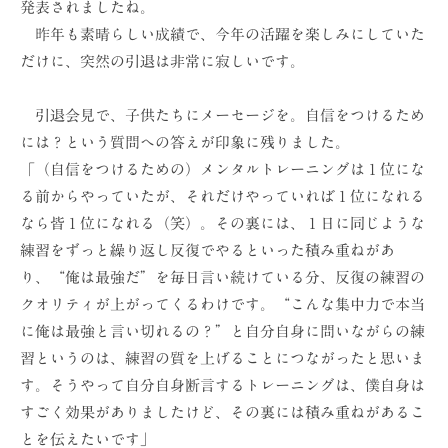
発表されましたね。
ョ
昨年も素晴らしい成績で、今年の活躍を楽しみにしていた
ン
だけに、突然の引退は非常に寂しいです。
（
株
引退会見で、子供たちにメーセージを。自信をつけるため
）
には？という質問への答えが印象に残りました。
「（自信をつけるための）メンタルトレーニングは１位にな
る前からやっていたが、それだけやっていれば１位になれる
なら皆１位になれる（笑）。その裏には、１日に同じような
練習をずっと繰り返し反復でやるといった積み重ねがあ
り、“俺は最強だ”を毎日言い続けている分、反復の練習の
クオリティが上がってくるわけです。“こんな集中力で本当
に俺は最強と言い切れるの？”と自分自身に問いながらの練
習というのは、練習の質を上げることにつながったと思いま
す。そうやって自分自身断言するトレーニングは、僕自身は
すごく効果がありましたけど、その裏には積み重ねがあるこ
とを伝えたいです」