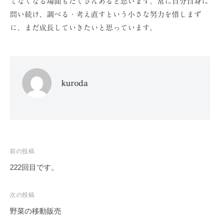
てなくなる場面もたくさんあると思います。常に自分自身に
問い続け、調べる・考え直すという小さな努力を惜しまず
に、まだ成長していきたいと思っています。
kuroda
投
前の投稿
稿
222回目です。
ナ
ビ
次の投稿
ゲ
野菜の移動販売